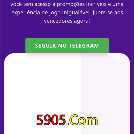
você tem acesso a promoções incríveis e uma
experiência de jogo inigualável. Junte-se aos
vencedores agora!
SEGUIR NO TELEGRAM