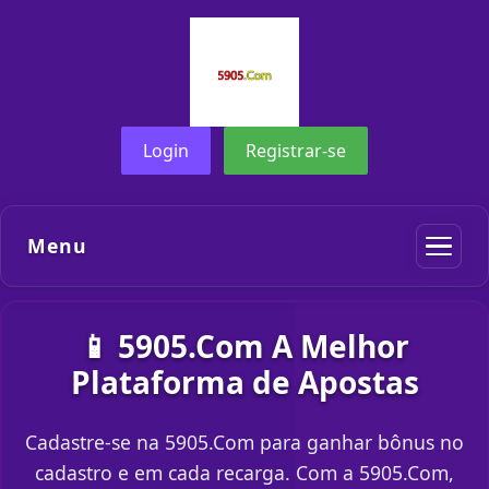
Login
Registrar-se
Menu
📱 5905.Com A Melhor
Plataforma de Apostas
Cadastre-se na 5905.Com para ganhar bônus no
cadastro e em cada recarga. Com a 5905.Com,