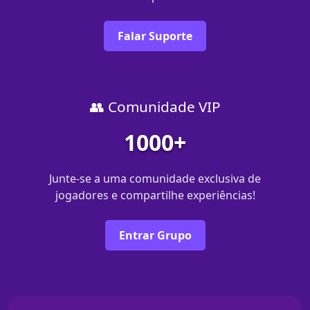
Falar Suporte
👥 Comunidade VIP
1000+
Junte-se a uma comunidade exclusiva de
jogadores e compartilhe experiências!
Entrar Grupo