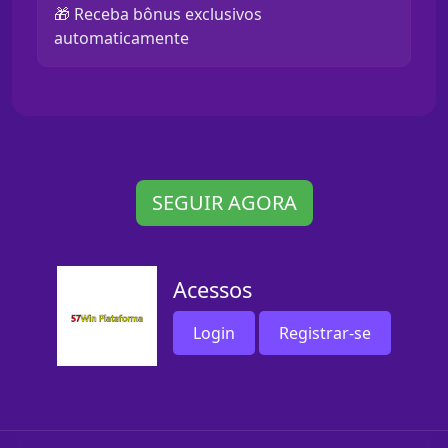
🎁 Receba bônus exclusivos
automaticamente
SEGUIR AGORA
Acessos
Login
Registrar-se