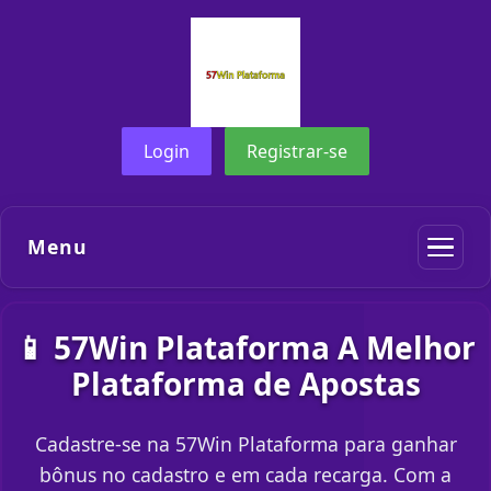
Login
Registrar-se
Menu
📱 57Win Plataforma A Melhor
Plataforma de Apostas
Cadastre-se na 57Win Plataforma para ganhar
bônus no cadastro e em cada recarga. Com a