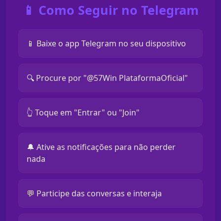
📱 Como Seguir no Telegram
📱 Baixe o app Telegram no seu dispositivo
🔍 Procure por "@57Win PlataformaOficial"
👆 Toque em "Entrar" ou "Join"
🔔 Ative as notificações para não perder
nada
💬 Participe das conversas e interaja