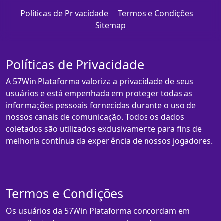
Políticas de Privacidade
Termos e Condições
Sitemap
Políticas de Privacidade
A 57Win Plataforma valoriza a privacidade de seus
usuários e está empenhada em proteger todas as
informações pessoais fornecidas durante o uso de
nossos canais de comunicação. Todos os dados
coletados são utilizados exclusivamente para fins de
melhoria contínua da experiência de nossos jogadores.
Termos e Condições
Os usuários da 57Win Plataforma concordam em