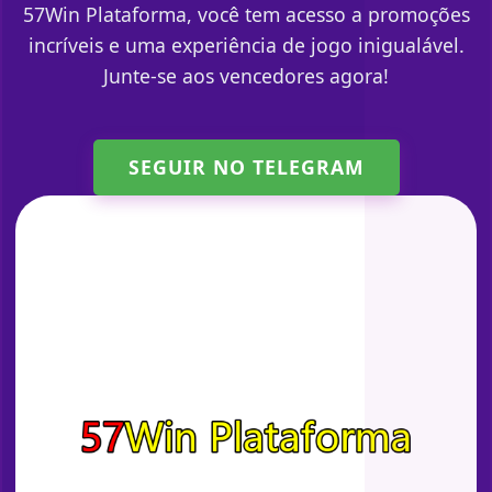
57Win Plataforma, você tem acesso a promoções
incríveis e uma experiência de jogo inigualável.
Junte-se aos vencedores agora!
SEGUIR NO TELEGRAM