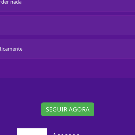
erder nada
a
aticamente
SEGUIR AGORA