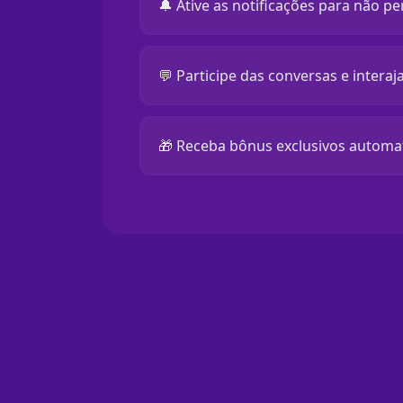
🔔 Ative as notificações para não p
💬 Participe das conversas e interaj
🎁 Receba bônus exclusivos autom