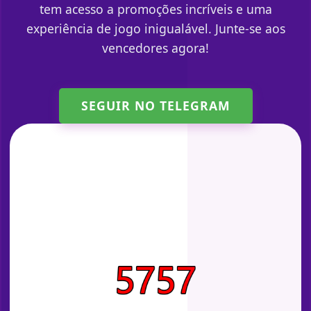
tem acesso a promoções incríveis e uma
experiência de jogo inigualável. Junte-se aos
vencedores agora!
SEGUIR NO TELEGRAM