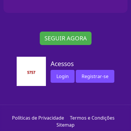
SEGUIR AGORA
Acessos
Login
Registrar-se
Políticas de Privacidade
Termos e Condições
Sitemap