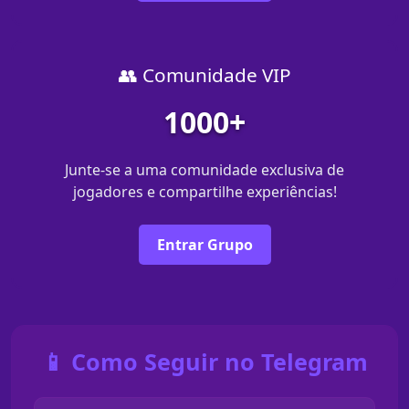
👥 Comunidade VIP
1000+
Junte-se a uma comunidade exclusiva de
jogadores e compartilhe experiências!
Entrar Grupo
📱 Como Seguir no Telegram