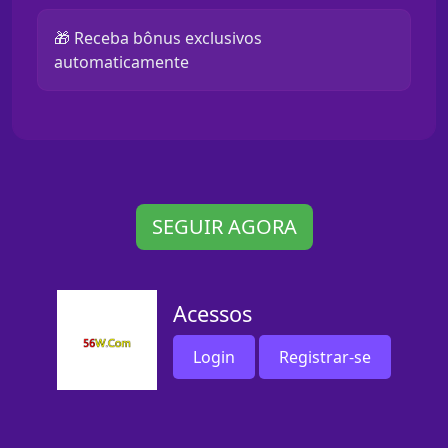
🎁 Receba bônus exclusivos
automaticamente
SEGUIR AGORA
Acessos
Login
Registrar-se