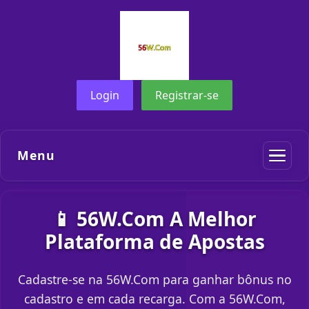
Login
Registrar-se
Menu
📱 56W.Com A Melhor
Plataforma de Apostas
Cadastre-se na 56W.Com para ganhar bônus no
cadastro e em cada recarga. Com a 56W.Com,