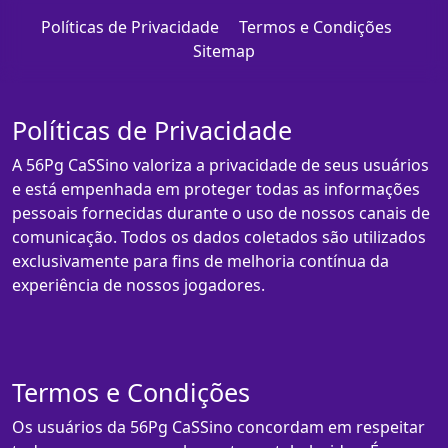
Políticas de Privacidade
Termos e Condições
Sitemap
Políticas de Privacidade
A 56Pg CaSSino valoriza a privacidade de seus usuários
e está empenhada em proteger todas as informações
pessoais fornecidas durante o uso de nossos canais de
comunicação. Todos os dados coletados são utilizados
exclusivamente para fins de melhoria contínua da
experiência de nossos jogadores.
Termos e Condições
Os usuários da 56Pg CaSSino concordam em respeitar