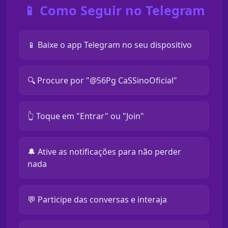
📱 Como Seguir no Telegram
📱 Baixe o app Telegram no seu dispositivo
🔍 Procure por "@56Pg CaSSinoOficial"
👆 Toque em "Entrar" ou "Join"
🔔 Ative as notificações para não perder
nada
💬 Participe das conversas e interaja