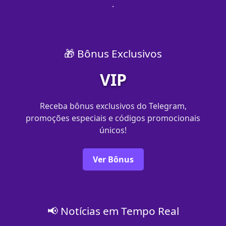
.
🎁 Bônus Exclusivos
VIP
Receba bônus exclusivos do Telegram,
promoções especiais e códigos promocionais
únicos!
Ver Bônus
📢 Notícias em Tempo Real