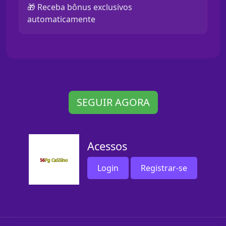
🎁 Receba bônus exclusivos
automaticamente
SEGUIR AGORA
Acessos
Login
Registrar-se