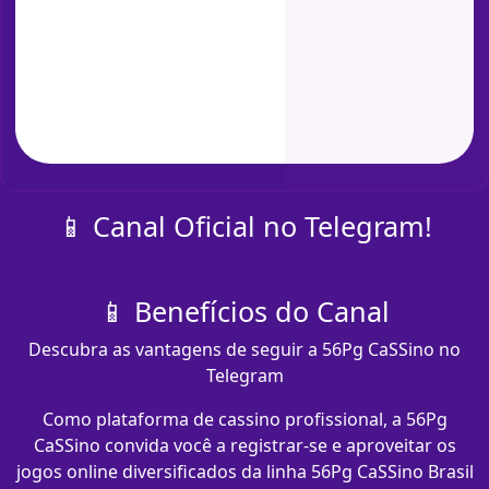
📱 Canal Oficial no Telegram!
📱 Benefícios do Canal
Descubra as vantagens de seguir a 56Pg CaSSino no
Telegram
Como plataforma de cassino profissional, a 56Pg
CaSSino convida você a registrar-se e aproveitar os
jogos online diversificados da linha 56Pg CaSSino Brasil