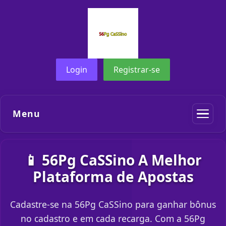
Login
Registrar-se
Menu
📱 56Pg CaSSino A Melhor
Plataforma de Apostas
Cadastre-se na 56Pg CaSSino para ganhar bônus
no cadastro e em cada recarga. Com a 56Pg