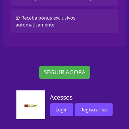
🎁 Receba bônus exclusivos
automaticamente
SEGUIR AGORA
Acessos
Login
Registrar-se