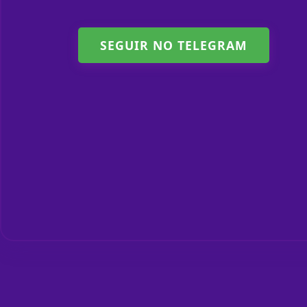
SEGUIR NO TELEGRAM