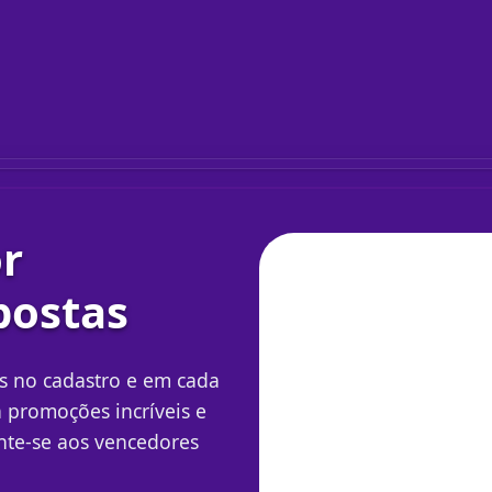
or
postas
s no cadastro e em cada
 promoções incríveis e
unte-se aos vencedores