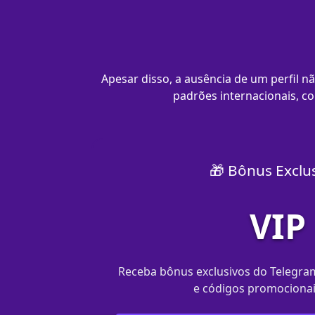
Apesar disso, a ausência de um perfil n
padrões internacionais, c
🎁 Bônus Exclu
VIP
Receba bônus exclusivos do Telegra
e códigos promocionai