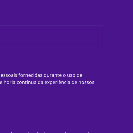
pessoais fornecidas durante o uso de
elhoria contínua da experiência de nossos