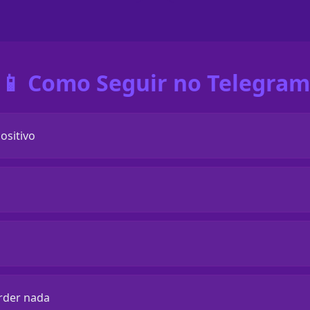
📱 Como Seguir no Telegram
ositivo
erder nada