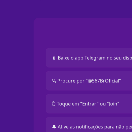
📱 Baixe o app Telegram no seu disp
🔍 Procure por "@567BrOficial"
👆 Toque em "Entrar" ou "Join"
🔔 Ative as notificações para não p