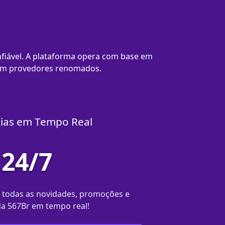
onfiável. A plataforma opera com base em
 com provedores renomados.
cias em Tempo Real
24/7
e todas as novidades, promoções e
da 567Br em tempo real!