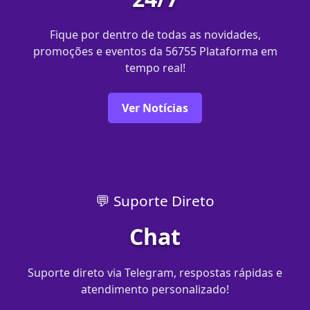
Fique por dentro de todas as novidades,
promoções e eventos da 56755 Plataforma em
tempo real!
Ver Notícias
💬 Suporte Direto
Chat
Suporte direto via Telegram, respostas rápidas e
atendimento personalizado!