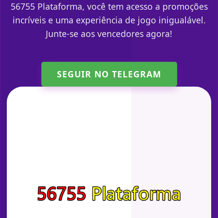
56755 Plataforma, você tem acesso a promoções
incríveis e uma experiência de jogo inigualável.
Junte-se aos vencedores agora!
SEGUIR NO TELEGRAM