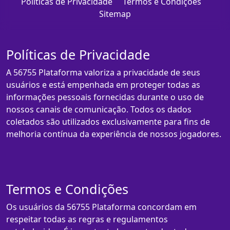
Políticas de Privacidade
Termos e Condições
Sitemap
Políticas de Privacidade
A 56755 Plataforma valoriza a privacidade de seus
usuários e está empenhada em proteger todas as
informações pessoais fornecidas durante o uso de
nossos canais de comunicação. Todos os dados
coletados são utilizados exclusivamente para fins de
melhoria contínua da experiência de nossos jogadores.
Termos e Condições
Os usuários da 56755 Plataforma concordam em
respeitar todas as regras e regulamentos