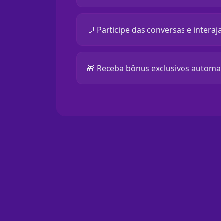
💬 Participe das conversas e interaj
🎁 Receba bônus exclusivos autom