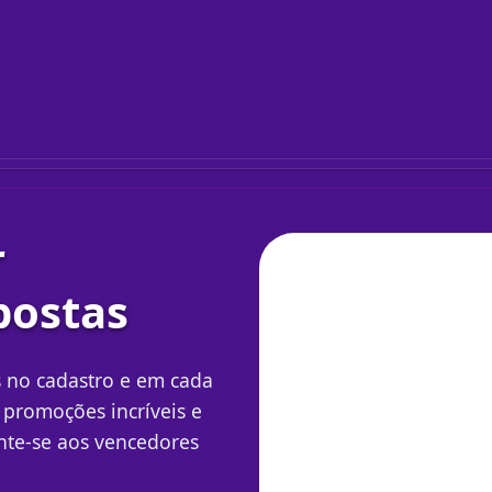
r
postas
 no cadastro e em cada
 promoções incríveis e
unte-se aos vencedores