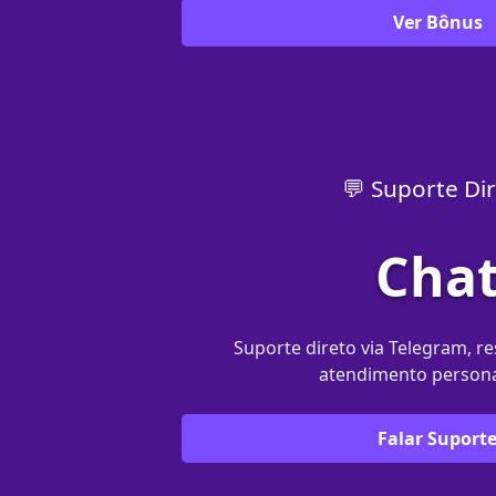
Ver Bônus
💬 Suporte Di
Cha
Suporte direto via Telegram, r
atendimento persona
Falar Suport