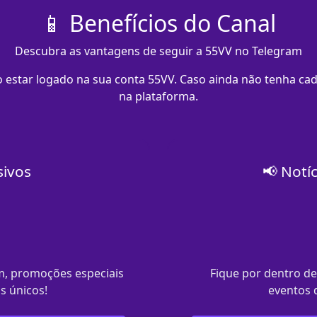
📱 Benefícios do Canal
Descubra as vantagens de seguir a 55VV no Telegram
io estar logado na sua conta 55VV. Caso ainda não tenha cad
na plataforma.
sivos
📢 Notí
m, promoções especiais
Fique por dentro d
s únicos!
eventos 