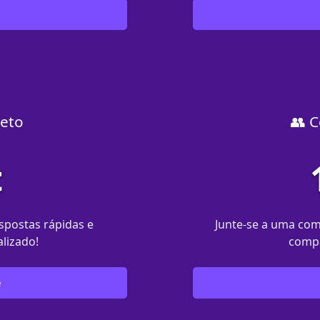
reto
👥 
t
espostas rápidas e
Junte-se a uma com
lizado!
compa
e