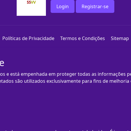
Login
Registrar-se
Políticas de Privacidade
Termos e Condições
Sitemap
de
rios e está empenhada em proteger todas as informações p
tados são utilizados exclusivamente para fins de melhoria