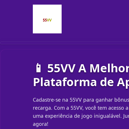
📱 55VV A Melho
Plataforma de A
Cadastre-se na 55VV para ganhar bônus
recarga. Com a 55VV, você tem acesso a
uma experiência de jogo inigualável. J
agora!