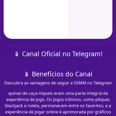
📱 Canal Oficial no Telegram!
📱 Benefícios do Canal
Descubra as vantagens de seguir a 55MM no Telegram
quinas de caça-níqueis eram uma parte integral da
experiência de jogo. Os jogos icônicos, como pôquer,
blackjack e roleta, permanecem entre os favoritos, e a
experiência de jogar online é aprimorada por gráficos