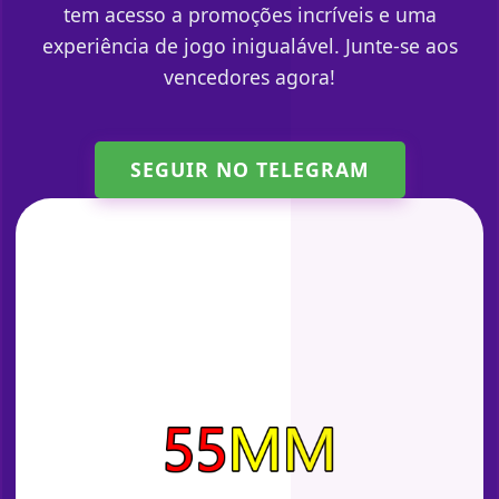
tem acesso a promoções incríveis e uma
experiência de jogo inigualável. Junte-se aos
vencedores agora!
SEGUIR NO TELEGRAM