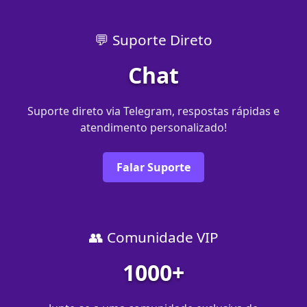
💬 Suporte Direto
Chat
Suporte direto via Telegram, respostas rápidas e
atendimento personalizado!
Falar Suporte
👥 Comunidade VIP
1000+