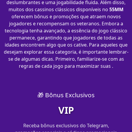
deslumbrantes e uma jogabilidade fluida. Além disso,
muitos dos cassinos clássicos disponíveis no
55MM
oferecem bônus e promoções que atraem novos
jogadores e recompensam os veteranos. Embora a
tecnologia tenha avançado, a essência do jogo clássico
permanece, garantindo que jogadores de todas as
idades encontrem algo que os cative. Para aqueles que
desejam explorar essa categoria, é importante lembrar-
se de algumas dicas. Primeiro, familiarize-se com as
regras de cada jogo para maximizar suas .
🎁 Bônus Exclusivos
VIP
Receba bônus exclusivos do Telegram,