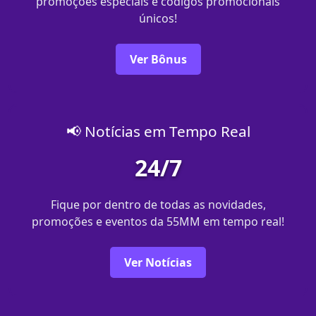
promoções especiais e códigos promocionais
únicos!
Ver Bônus
📢 Notícias em Tempo Real
24/7
Fique por dentro de todas as novidades,
promoções e eventos da 55MM em tempo real!
Ver Notícias