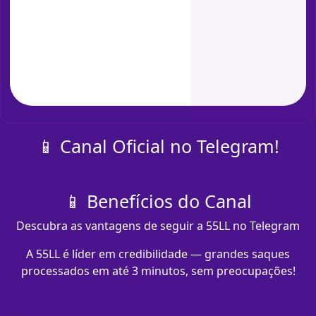
📱 Canal Oficial no Telegram!
📱 Benefícios do Canal
Descubra as vantagens de seguir a 55LL no Telegram
A 55LL é líder em credibilidade — grandes saques
processados em até 3 minutos, sem preocupações!