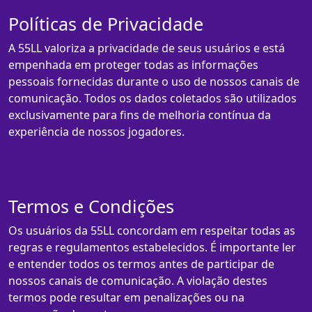
Políticas de Privacidade
A 55LL valoriza a privacidade de seus usuários e está
empenhada em proteger todas as informações
pessoais fornecidas durante o uso de nossos canais de
comunicação. Todos os dados coletados são utilizados
exclusivamente para fins de melhoria contínua da
experiência de nossos jogadores.
Termos e Condições
Os usuários da 55LL concordam em respeitar todas as
regras e regulamentos estabelecidos. É importante ler
e entender todos os termos antes de participar de
nossos canais de comunicação. A violação destes
termos pode resultar em penalizações ou na