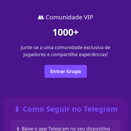
👥 Comunidade VIP
1000+
Junte-se a uma comunidade exclusiva de
jogadores e compartilhe experiências!
Entrar Grupo
📱 Como Seguir no Telegram
📱 Baixe o app Telegram no seu dispositivo