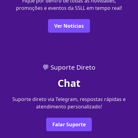
Fique por dentro de todas as novidades,
promoções e eventos da 55LL em tempo real!
Ver Notícias
💬 Suporte Direto
Chat
Suporte direto via Telegram, respostas rápidas e
atendimento personalizado!
Falar Suporte