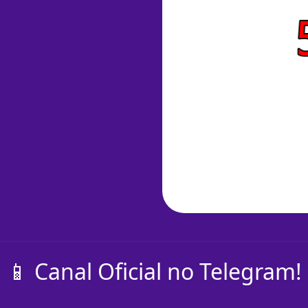
📱 Canal Oficial no Telegram!