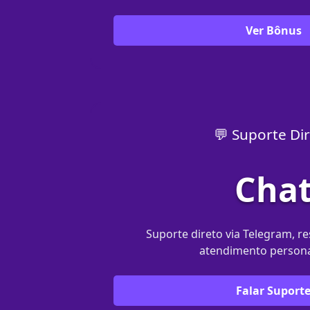
Ver Bônus
💬 Suporte Di
Cha
Suporte direto via Telegram, r
atendimento persona
Falar Suport