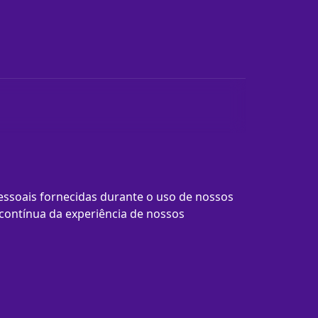
essoais fornecidas durante o uso de nossos
 contínua da experiência de nossos