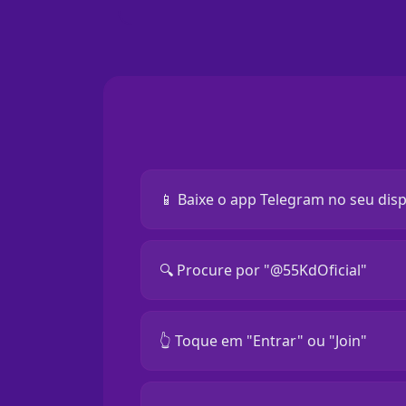
📱 Baixe o app Telegram no seu disp
🔍 Procure por "@55KdOficial"
👆 Toque em "Entrar" ou "Join"