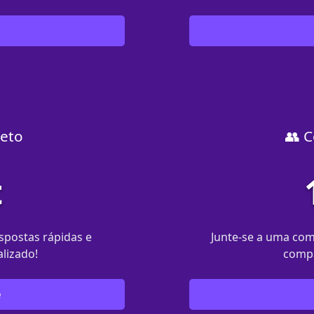
reto
👥 
t
espostas rápidas e
Junte-se a uma com
lizado!
compa
e