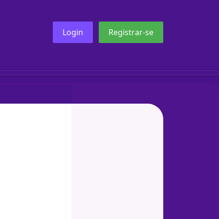
Login
Registrar-se