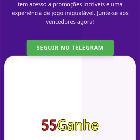
tem acesso a promoções incríveis e uma
experiência de jogo inigualável. Junte-se aos
vencedores agora!
SEGUIR NO TELEGRAM