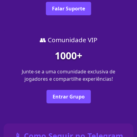
Falar Suporte
👥 Comunidade VIP
1000+
Junte-se a uma comunidade exclusiva de
jogadores e compartilhe experiências!
Entrar Grupo
📱 Como Seguir no Telegram