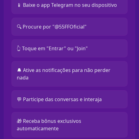
📱 Baixe o app Telegram no seu dispositivo
🔍 Procure por "@55FFOficial"
👆 Toque em "Entrar" ou "Join"
🔔 Ative as notificações para não perder
nada
💬 Participe das conversas e interaja
🎁 Receba bônus exclusivos
automaticamente