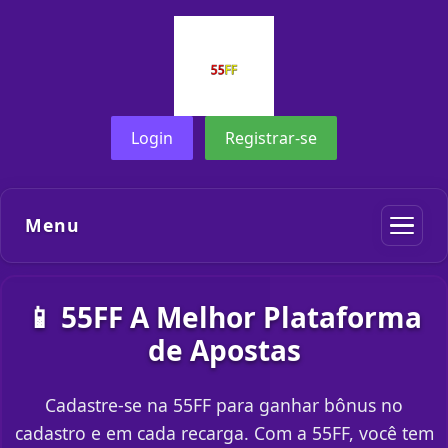
Login
Registrar-se
Menu
📱 55FF A Melhor Plataforma
de Apostas
Cadastre-se na 55FF para ganhar bônus no
cadastro e em cada recarga. Com a 55FF, você tem