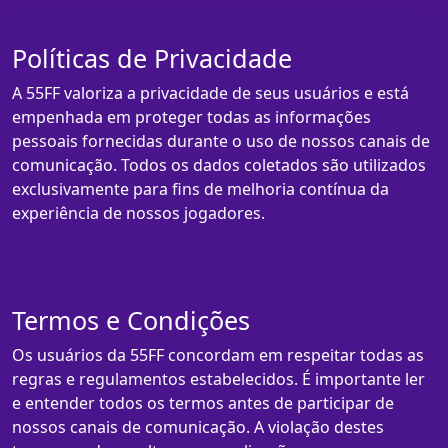
Políticas de Privacidade
A 55FF valoriza a privacidade de seus usuários e está
empenhada em proteger todas as informações
pessoais fornecidas durante o uso de nossos canais de
comunicação. Todos os dados coletados são utilizados
exclusivamente para fins de melhoria contínua da
experiência de nossos jogadores.
Termos e Condições
Os usuários da 55FF concordam em respeitar todas as
regras e regulamentos estabelecidos. É importante ler
e entender todos os termos antes de participar de
nossos canais de comunicação. A violação destes