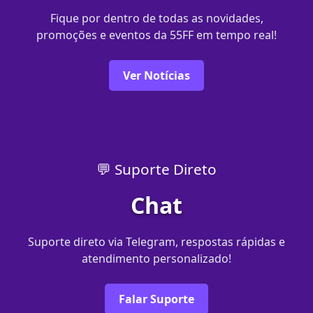
Fique por dentro de todas as novidades,
promoções e eventos da 55FF em tempo real!
Ver Notícias
💬 Suporte Direto
Chat
Suporte direto via Telegram, respostas rápidas e
atendimento personalizado!
Falar Suporte