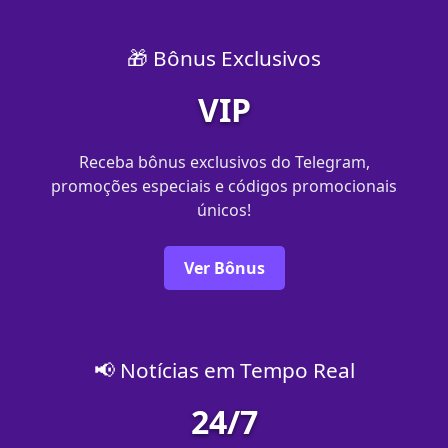
🎁 Bônus Exclusivos
VIP
Receba bônus exclusivos do Telegram,
promoções especiais e códigos promocionais
únicos!
Ver Bônus
📢 Notícias em Tempo Real
24/7