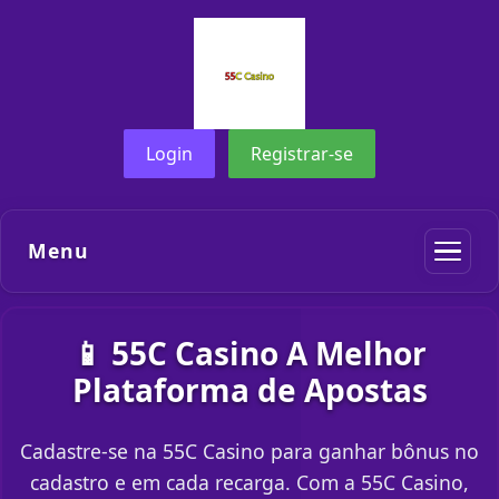
Login
Registrar-se
Menu
📱 55C Casino A Melhor
Plataforma de Apostas
Cadastre-se na 55C Casino para ganhar bônus no
cadastro e em cada recarga. Com a 55C Casino,