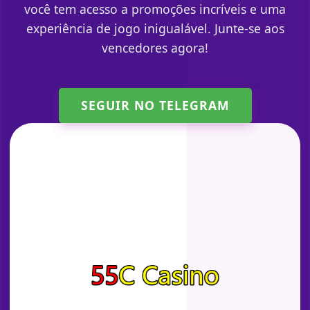
você tem acesso a promoções incríveis e uma
experiência de jogo inigualável. Junte-se aos
vencedores agora!
SEGUIR NO TELEGRAM