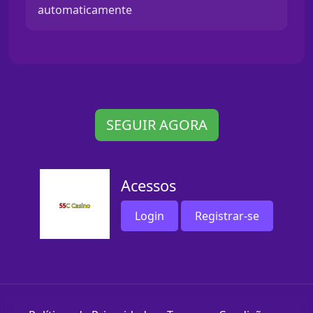
automaticamente
SEGUIR AGORA
Acessos
Login
Registrar-se