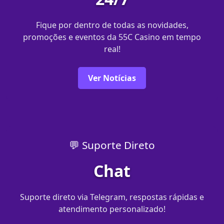
Fique por dentro de todas as novidades,
promoções e eventos da 55C Casino em tempo
real!
Ver Notícias
💬 Suporte Direto
Chat
Suporte direto via Telegram, respostas rápidas e
atendimento personalizado!