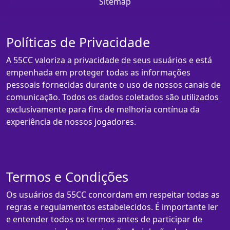
Sitemap
Políticas de Privacidade
A 55CC valoriza a privacidade de seus usuários e está
empenhada em proteger todas as informações
pessoais fornecidas durante o uso de nossos canais de
comunicação. Todos os dados coletados são utilizados
exclusivamente para fins de melhoria contínua da
experiência de nossos jogadores.
Termos e Condições
Os usuários da 55CC concordam em respeitar todas as
regras e regulamentos estabelecidos. É importante ler
e entender todos os termos antes de participar de