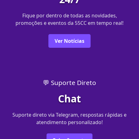
Fique por dentro de todas as novidades,
promoções e eventos da 55CC em tempo real!
Ver Notícias
💬 Suporte Direto
Chat
Suporte direto via Telegram, respostas rápidas e
atendimento personalizado!