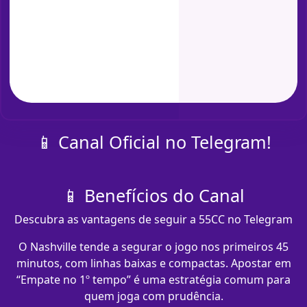
📱 Canal Oficial no Telegram!
📱 Benefícios do Canal
Descubra as vantagens de seguir a 55CC no Telegram
O Nashville tende a segurar o jogo nos primeiros 45
minutos, com linhas baixas e compactas. Apostar em
“Empate no 1º tempo” é uma estratégia comum para
quem joga com prudência.