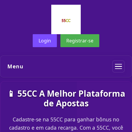
Login
Registrar-se
Menu
📱 55CC A Melhor Plataforma
de Apostas
Cadastre-se na 55CC para ganhar bônus no
cadastro e em cada recarga. Com a 55CC, você