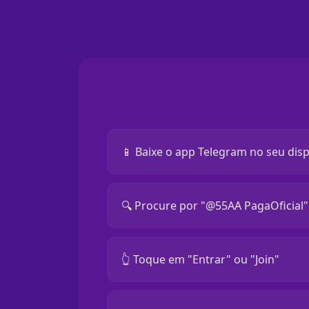
📱 Baixe o app Telegram no seu disp
🔍 Procure por "@55AA PagaOficial"
👆 Toque em "Entrar" ou "Join"