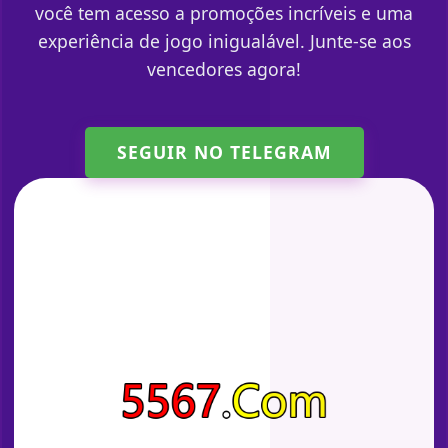
você tem acesso a promoções incríveis e uma
experiência de jogo inigualável. Junte-se aos
vencedores agora!
SEGUIR NO TELEGRAM