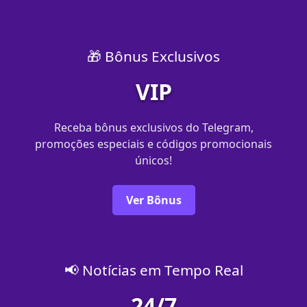
🎁 Bônus Exclusivos
VIP
Receba bônus exclusivos do Telegram,
promoções especiais e códigos promocionais
únicos!
Ver Bônus
📢 Notícias em Tempo Real
24/7