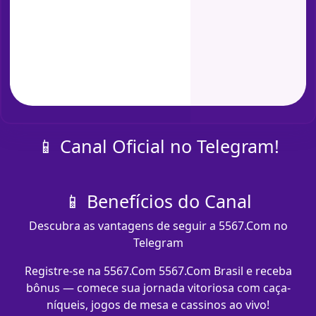
📱 Canal Oficial no Telegram!
📱 Benefícios do Canal
Descubra as vantagens de seguir a 5567.Com no
Telegram
Registre-se na 5567.Com 5567.Com Brasil e receba
bônus — comece sua jornada vitoriosa com caça-
níqueis, jogos de mesa e cassinos ao vivo!