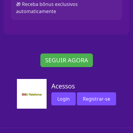
🎁 Receba bônus exclusivos
automaticamente
SEGUIR AGORA
Acessos
Login
Registrar-se