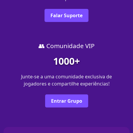
Falar Suporte
👥 Comunidade VIP
1000+
Junte-se a uma comunidade exclusiva de
jogadores e compartilhe experiências!
Entrar Grupo