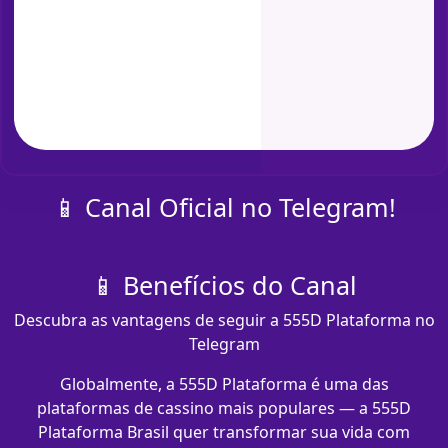
📱 Canal Oficial no Telegram!
📱 Benefícios do Canal
Descubra as vantagens de seguir a 555D Plataforma no
Telegram
Globalmente, a 555D Plataforma é uma das
plataformas de cassino mais populares — a 555D
Plataforma Brasil quer transformar sua vida com