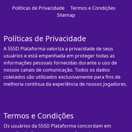
Políticas de Privacidade
Termos e Condições
Sitemap
Políticas de Privacidade
A 555D Plataforma valoriza a privacidade de seus
usuários e está empenhada em proteger todas as
informações pessoais fornecidas durante o uso de
nossos canais de comunicação. Todos os dados
coletados são utilizados exclusivamente para fins de
melhoria contínua da experiência de nossos jogadores.
Termos e Condições
Os usuários da 555D Plataforma concordam em