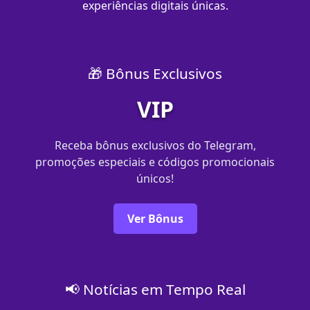
experiências digitais únicas.
🎁 Bônus Exclusivos
VIP
Receba bônus exclusivos do Telegram,
promoções especiais e códigos promocionais
únicos!
Ver Bônus
📢 Notícias em Tempo Real