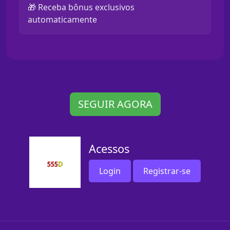
🎁 Receba bônus exclusivos
automaticamente
SEGUIR AGORA
Acessos
Login
Registrar-se