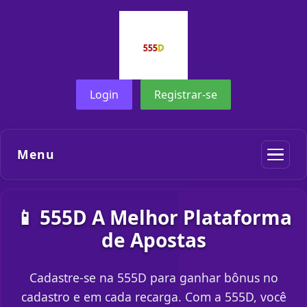
Login
Registrar-se
Menu
📱 555D A Melhor Plataforma
de Apostas
Cadastre-se na 555D para ganhar bônus no
cadastro e em cada recarga. Com a 555D, você