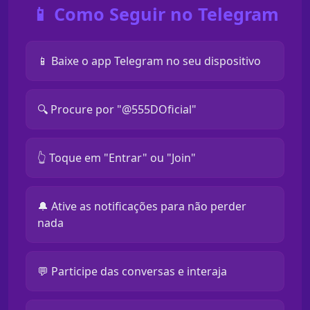
📱 Como Seguir no Telegram
📱 Baixe o app Telegram no seu dispositivo
🔍 Procure por "@555DOficial"
👆 Toque em "Entrar" ou "Join"
🔔 Ative as notificações para não perder
nada
💬 Participe das conversas e interaja