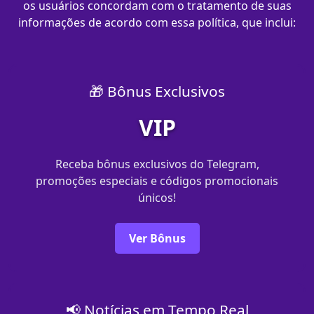
os usuários concordam com o tratamento de suas
informações de acordo com essa política, que inclui:
🎁 Bônus Exclusivos
VIP
Receba bônus exclusivos do Telegram,
promoções especiais e códigos promocionais
únicos!
Ver Bônus
📢 Notícias em Tempo Real