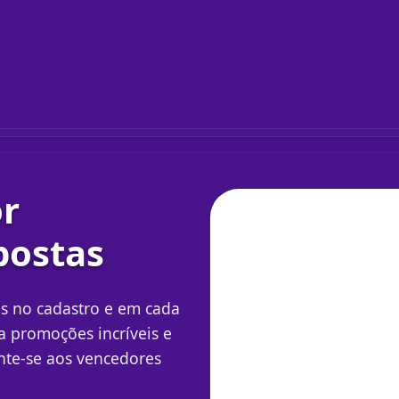
or
postas
s no cadastro e em cada
a promoções incríveis e
unte-se aos vencedores