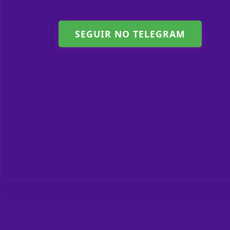
SEGUIR NO TELEGRAM