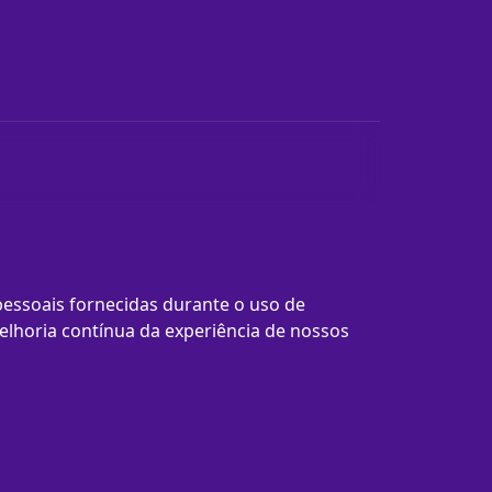
pessoais fornecidas durante o uso de
elhoria contínua da experiência de nossos