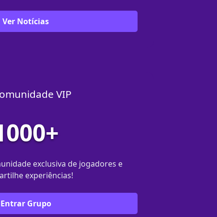
Ver Notícias
Comunidade VIP
1000+
unidade exclusiva de jogadores e
rtilhe experiências!
Entrar Grupo