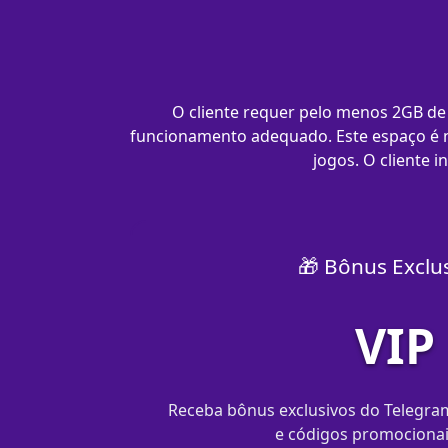
O cliente requer pelo menos 2GB de
funcionamento adequado. Este espaço é nec
jogos. O cliente 
🎁 Bônus Exclu
VIP
Receba bônus exclusivos do Telegra
e códigos promocionai