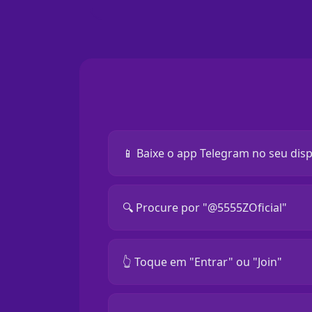
📱 Baixe o app Telegram no seu disp
🔍 Procure por "@5555ZOficial"
👆 Toque em "Entrar" ou "Join"