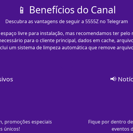
📱 Benefícios do Canal
Descubra as vantagens de seguir a 5555Z no Telegram
 espaço livre para instalação, mas recomendamos ter pelo 
essário para o cliente principal, dados em cache, arquivo
inclui um sistema de limpeza automática que remove arquiv
sivos
📢 Notí
m, promoções especiais
Fique por dentro d
s únicos!
eventos 