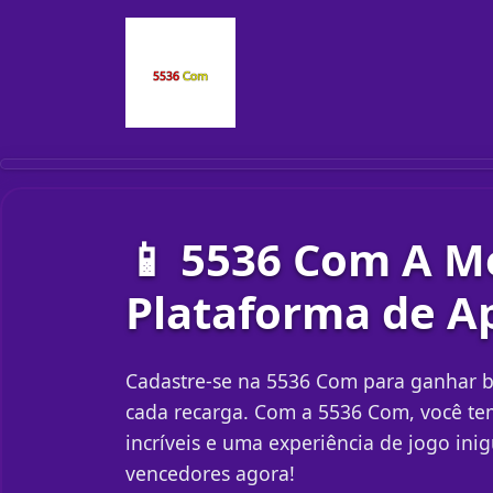
📱 5536 Com A M
Plataforma de A
Cadastre-se na 5536 Com para ganhar 
cada recarga. Com a 5536 Com, você t
incríveis e uma experiência de jogo inig
vencedores agora!