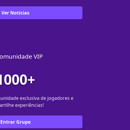
Ver Notícias
Comunidade VIP
1000+
unidade exclusiva de jogadores e
rtilhe experiências!
Entrar Grupo