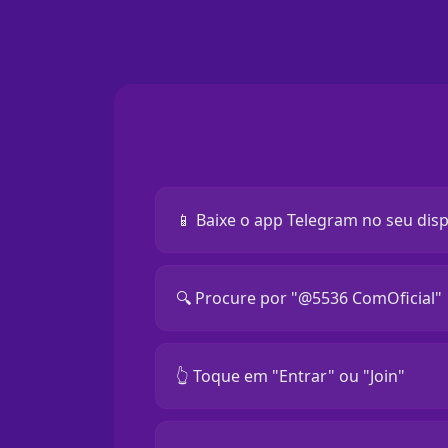
📱 Baixe o app Telegram no seu disp
🔍 Procure por "@5536 ComOficial"
👆 Toque em "Entrar" ou "Join"