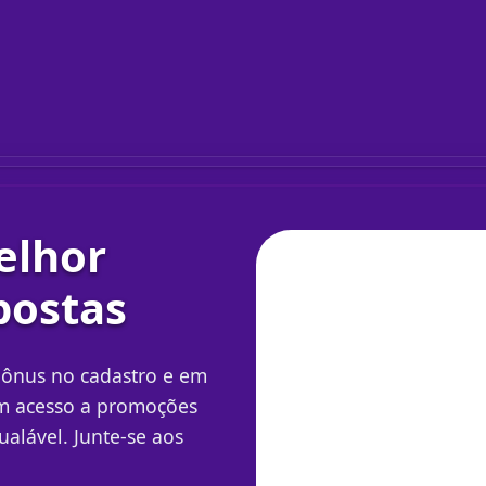
elhor
postas
bônus no cadastro e em
em acesso a promoções
ualável. Junte-se aos