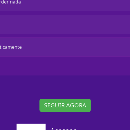
erder nada
a
aticamente
SEGUIR AGORA