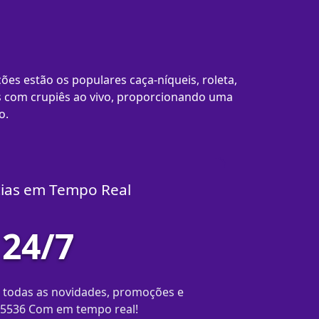
es estão os populares caça-níqueis, roleta,
os com crupiês ao vivo, proporcionando uma
o.
cias em Tempo Real
24/7
e todas as novidades, promoções e
 5536 Com em tempo real!