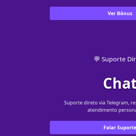
Ver Bônus
💬 Suporte Di
Cha
Suporte direto via Telegram, r
atendimento persona
Falar Suport