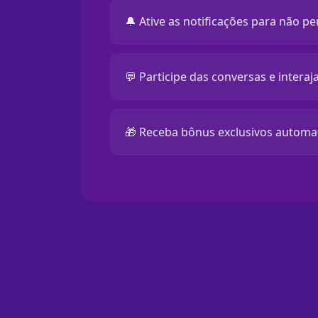
🔔 Ative as notificações para não p
💬 Participe das conversas e interaj
🎁 Receba bônus exclusivos autom