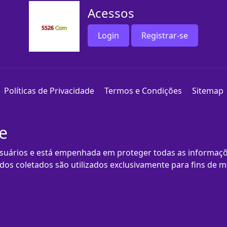
Acessos
Login
Registrar-se
Políticas de Privacidade
Termos e Condições
Sitemap
de
 usuários e está empenhada em proteger todas as informaçõ
os coletados são utilizados exclusivamente para fins de m