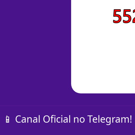
📱 Canal Oficial no Telegram!