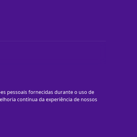
es pessoais fornecidas durante o uso de
elhoria contínua da experiência de nossos