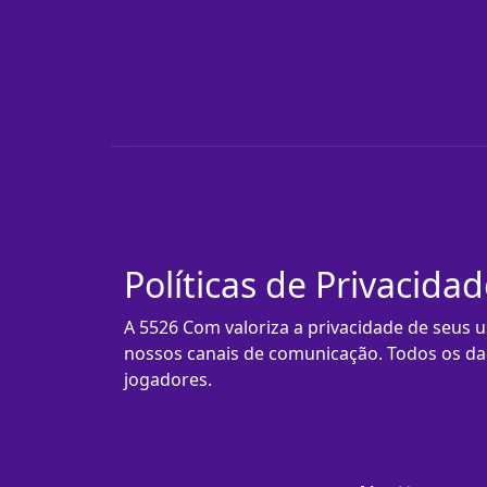
Políticas de Privacida
A 5526 Com valoriza a privacidade de seus
nossos canais de comunicação. Todos os dad
jogadores.