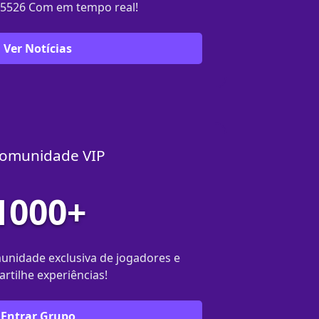
 5526 Com em tempo real!
Ver Notícias
Comunidade VIP
1000+
unidade exclusiva de jogadores e
rtilhe experiências!
Entrar Grupo