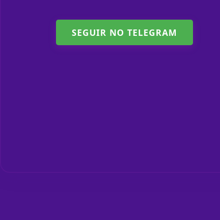
SEGUIR NO TELEGRAM