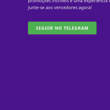
promoções incríveis e uma experiência d
Junte-se aos vencedores agora!
SEGUIR NO TELEGRAM