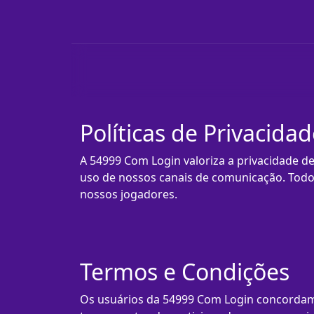
Políticas de Privacida
A 54999 Com Login valoriza a privacidade 
uso de nossos canais de comunicação. Todos
nossos jogadores.
Termos e Condições
Os usuários da 54999 Com Login concordam 