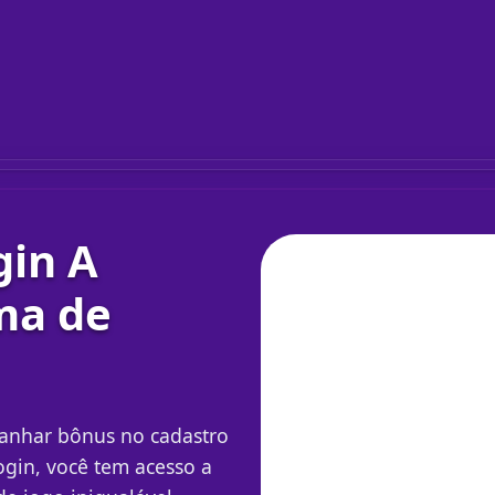
gin A
ma de
anhar bônus no cadastro
gin, você tem acesso a