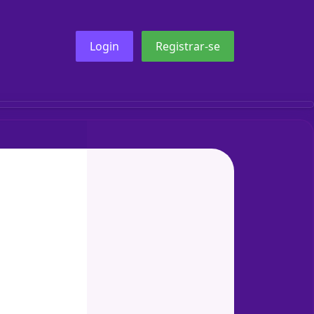
Login
Registrar-se