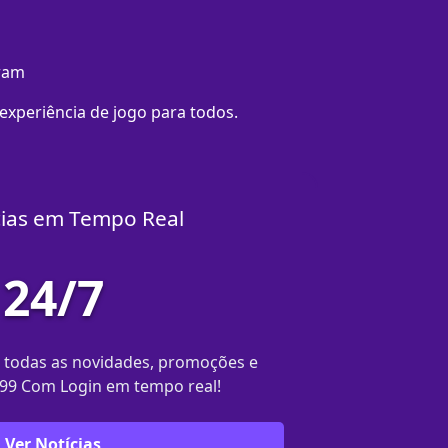
gram
 experiência de jogo para todos.
cias em Tempo Real
24/7
e todas as novidades, promoções e
99 Com Login em tempo real!
Ver Notícias