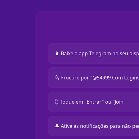
📱 Baixe o app Telegram no seu disp
🔍 Procure por "@54999 Com LoginO
👆 Toque em "Entrar" ou "Join"
🔔 Ative as notificações para não p