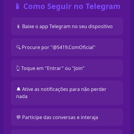
📱 Como Seguir no Telegram
📱 Baixe o app Telegram no seu dispositivo
🔍 Procure por "@5419.ComOficial"
👆 Toque em "Entrar" ou "Join"
🔔 Ative as notificações para não perder
nada
💬 Participe das conversas e interaja