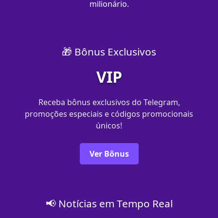
milionário.
🎁 Bônus Exclusivos
VIP
Receba bônus exclusivos do Telegram,
promoções especiais e códigos promocionais
únicos!
Ver Bônus
📢 Notícias em Tempo Real