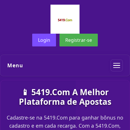
Login
Registrar-se
Menu
📱 5419.Com A Melhor
Plataforma de Apostas
Cadastre-se na 5419.Com para ganhar bônus no
cadastro e em cada recarga. Com a 5419.Com,