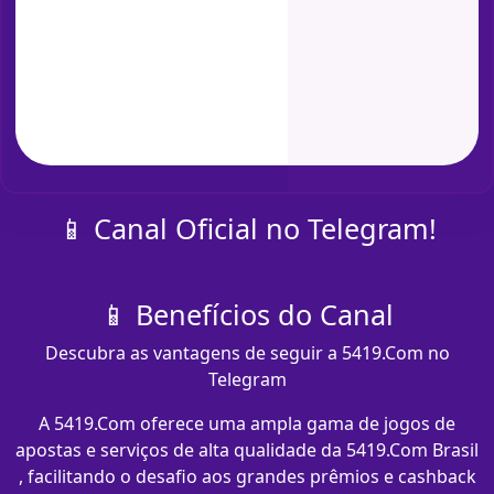
📱 Canal Oficial no Telegram!
📱 Benefícios do Canal
Descubra as vantagens de seguir a 5419.Com no
Telegram
A 5419.Com oferece uma ampla gama de jogos de
apostas e serviços de alta qualidade da 5419.Com Brasil
, facilitando o desafio aos grandes prêmios e cashback