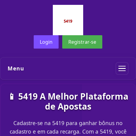
Login
Registrar-se
Menu
📱 5419 A Melhor Plataforma
de Apostas
Cadastre-se na 5419 para ganhar bônus no
cadastro e em cada recarga. Com a 5419, você