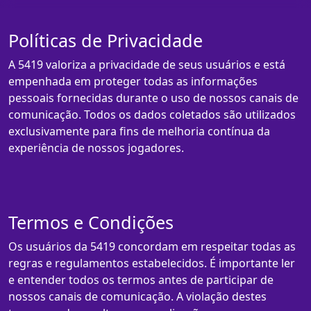
Políticas de Privacidade
A 5419 valoriza a privacidade de seus usuários e está
empenhada em proteger todas as informações
pessoais fornecidas durante o uso de nossos canais de
comunicação. Todos os dados coletados são utilizados
exclusivamente para fins de melhoria contínua da
experiência de nossos jogadores.
Termos e Condições
Os usuários da 5419 concordam em respeitar todas as
regras e regulamentos estabelecidos. É importante ler
e entender todos os termos antes de participar de
nossos canais de comunicação. A violação destes