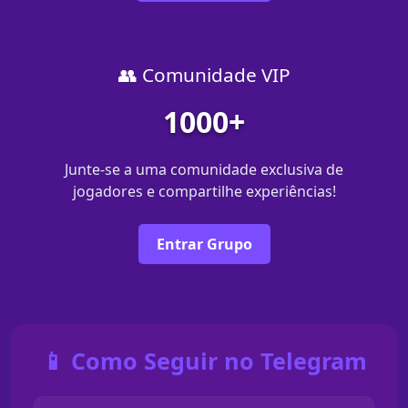
👥 Comunidade VIP
1000+
Junte-se a uma comunidade exclusiva de
jogadores e compartilhe experiências!
Entrar Grupo
📱 Como Seguir no Telegram