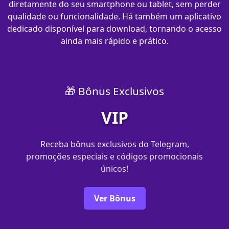
diretamente do seu smartphone ou tablet, sem perder
qualidade ou funcionalidade. Há também um aplicativo
dedicado disponível para download, tornando o acesso
ainda mais rápido e prático.
🎁 Bônus Exclusivos
VIP
Receba bônus exclusivos do Telegram,
promoções especiais e códigos promocionais
únicos!
Ver Bônus