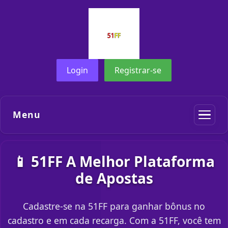
Login
Registrar-se
Menu
📱 51FF A Melhor Plataforma
de Apostas
Cadastre-se na 51FF para ganhar bônus no
cadastro e em cada recarga. Com a 51FF, você tem