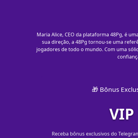
Maria Alice, CEO da plataforma 48Pg, é uma
sua direção, a 48Pg tornou-se uma refer
jogadores de todo o mundo. Com uma sólida
confianç
🎁 Bônus Exclu
VIP
Receba bônus exclusivos do Telegra