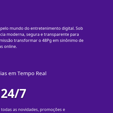
o pelo mundo do entretenimento digital. Sob
ncia moderna, segura e transparente para
o missão transformar o 48Pg em sinônimo de
s online.
cias em Tempo Real
24/7
e todas as novidades, promoções e