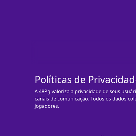
Políticas de Privacida
A 48Pg valoriza a privacidade de seus usuá
canais de comunicação. Todos os dados cole
jogadores.