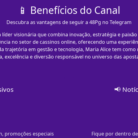
📱 Benefícios do Canal
Descubra as vantagens de seguir a 48Pg no Telegram
 líder visionária que combina inovação, estratégia e paixã
ência no setor de cassinos online, oferecendo uma experiê
 trajetória em gestão e tecnologia, Maria Alice tem com
a, excelência e diversão responsável no universo das aposta
sivos
📢 Notí
m, promoções especiais
Fique por dentro d