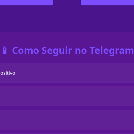
📱 Como Seguir no Telegram
ositivo