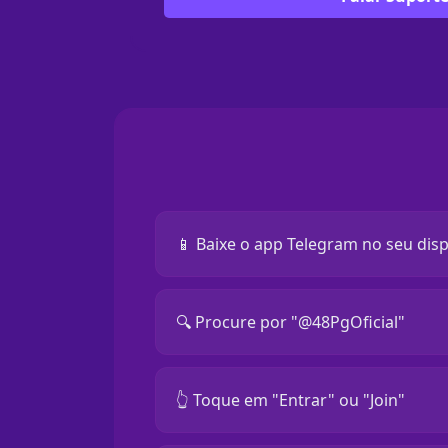
📱 Baixe o app Telegram no seu disp
🔍 Procure por "@48PgOficial"
👆 Toque em "Entrar" ou "Join"