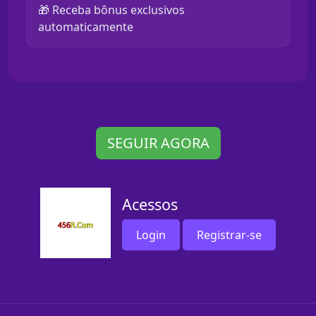
🎁 Receba bônus exclusivos
automaticamente
SEGUIR AGORA
Acessos
Login
Registrar-se