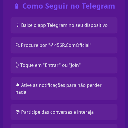
📱 Como Seguir no Telegram
📱 Baixe o app Telegram no seu dispositivo
🔍 Procure por "@456R.ComOficial"
👆 Toque em "Entrar" ou "Join"
🔔 Ative as notificações para não perder
nada
💬 Participe das conversas e interaja