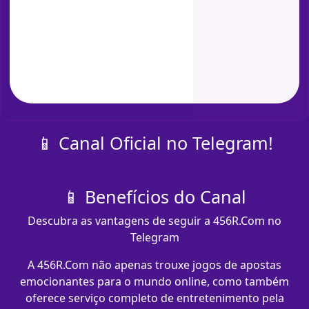
📱 Canal Oficial no Telegram!
📱 Benefícios do Canal
Descubra as vantagens de seguir a 456R.Com no
Telegram
A 456R.Com não apenas trouxe jogos de apostas
emocionantes para o mundo online, como também
oferece serviço completo de entretenimento pela