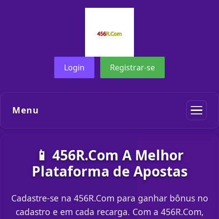
Login
Registrar-se
Menu
📱 456R.Com A Melhor
Plataforma de Apostas
Cadastre-se na 456R.Com para ganhar bônus no
cadastro e em cada recarga. Com a 456R.Com,