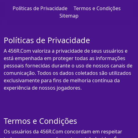
Políticas de Privacidade
Termos e Condições
Sitemap
Políticas de Privacidade
A 456R.Com valoriza a privacidade de seus usuários e
está empenhada em proteger todas as informações
pessoais fornecidas durante o uso de nossos canais de
comunicação. Todos os dados coletados são utilizados
exclusivamente para fins de melhoria contínua da
experiência de nossos jogadores.
Termos e Condições
Os usuários da 456R.Com concordam em respeitar