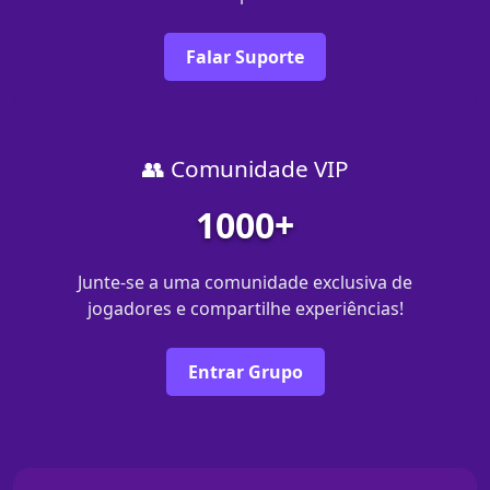
Falar Suporte
👥 Comunidade VIP
1000+
Junte-se a uma comunidade exclusiva de
jogadores e compartilhe experiências!
Entrar Grupo