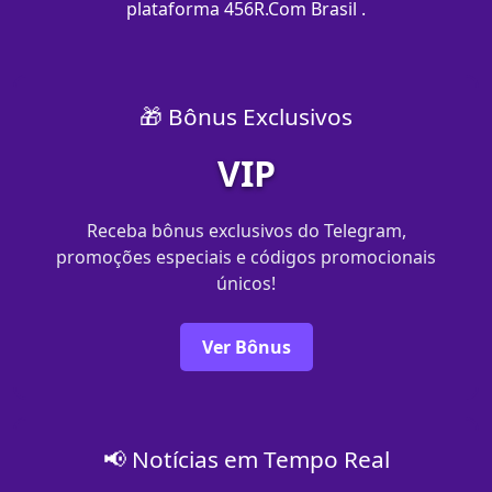
plataforma 456R.Com Brasil .
🎁 Bônus Exclusivos
VIP
Receba bônus exclusivos do Telegram,
promoções especiais e códigos promocionais
únicos!
Ver Bônus
📢 Notícias em Tempo Real