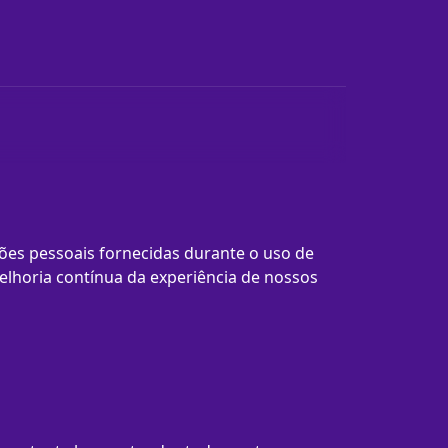
ões pessoais fornecidas durante o uso de
elhoria contínua da experiência de nossos