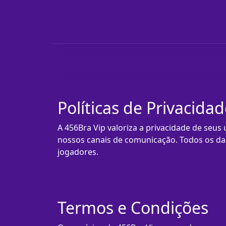
Políticas de Privacida
A 456Bra Vip valoriza a privacidade de seu
nossos canais de comunicação. Todos os dad
jogadores.
Termos e Condições