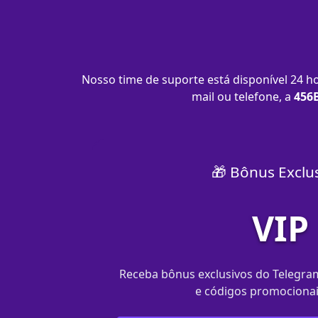
Nosso time de suporte está disponível 24 ho
mail ou telefone, a
456B
🎁 Bônus Exclu
VIP
Receba bônus exclusivos do Telegra
e códigos promocionai