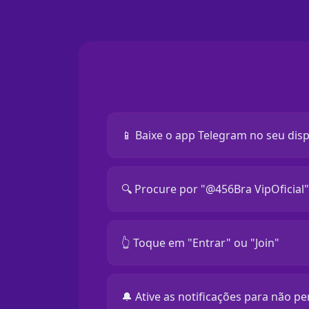
📱 Baixe o app Telegram no seu disp
🔍 Procure por "@456Bra VipOficial"
👆 Toque em "Entrar" ou "Join"
🔔 Ative as notificações para não p