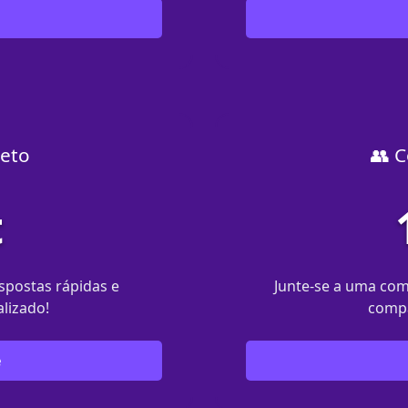
reto
👥 
t
espostas rápidas e
Junte-se a uma com
lizado!
compa
e