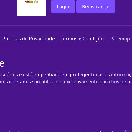
Login
Registrar-se
Políticas de Privacidade
Termos e Condições
Sitemap
de
s usuários e está empenhada em proteger todas as informaç
os coletados são utilizados exclusivamente para fins de m