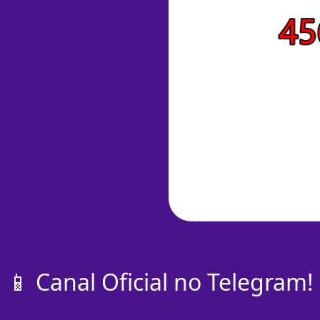
📱 Canal Oficial no Telegram!