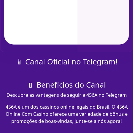
📱 Canal Oficial no Telegram!
📱 Benefícios do Canal
Descubra as vantagens de seguir a 456A no Telegram
456A é um dos cassinos online legais do Brasil. O 456A
Online Com Casino oferece uma variedade de bônus e
promoções de boas-vindas, junte-se a nós agora!