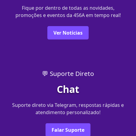
Fique por dentro de todas as novidades,
promoções e eventos da 456A em tempo real!
Ver Notícias
💬 Suporte Direto
Chat
Suporte direto via Telegram, respostas rápidas e
atendimento personalizado!
Falar Suporte