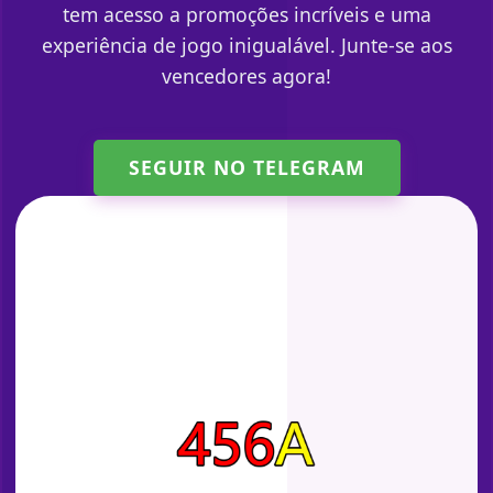
tem acesso a promoções incríveis e uma
experiência de jogo inigualável. Junte-se aos
vencedores agora!
SEGUIR NO TELEGRAM