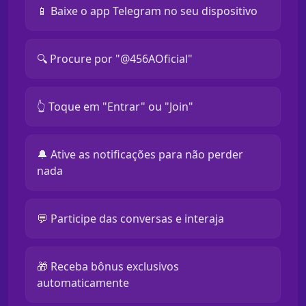
📱 Baixe o app Telegram no seu dispositivo
🔍 Procure por "@456AOficial"
👆 Toque em "Entrar" ou "Join"
🔔 Ative as notificações para não perder
nada
💬 Participe das conversas e interaja
🎁 Receba bônus exclusivos
automaticamente