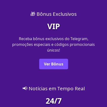
🎁 Bônus Exclusivos
VIP
Receba bônus exclusivos do Telegram,
promoções especiais e códigos promocionais
únicos!
Ver Bônus
📢 Notícias em Tempo Real
24/7