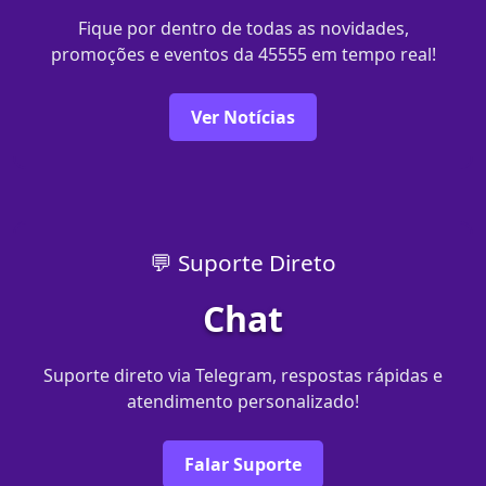
Fique por dentro de todas as novidades,
promoções e eventos da 45555 em tempo real!
Ver Notícias
💬 Suporte Direto
Chat
Suporte direto via Telegram, respostas rápidas e
atendimento personalizado!
Falar Suporte