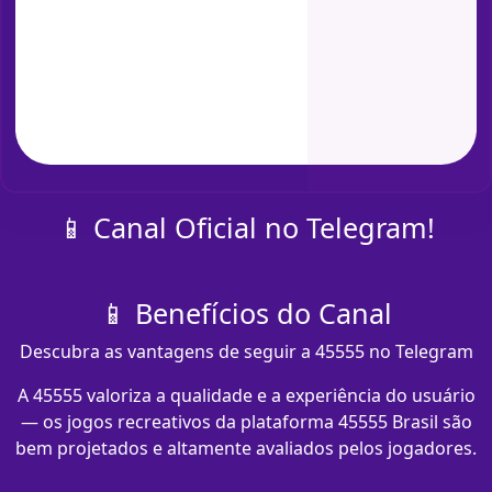
📱 Canal Oficial no Telegram!
📱 Benefícios do Canal
Descubra as vantagens de seguir a 45555 no Telegram
A 45555 valoriza a qualidade e a experiência do usuário
— os jogos recreativos da plataforma 45555 Brasil são
bem projetados e altamente avaliados pelos jogadores.