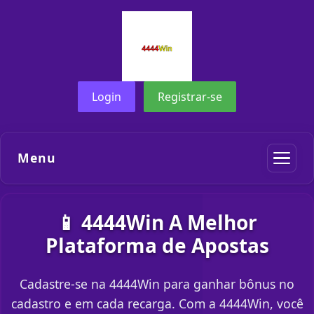
Login
Registrar-se
Menu
📱 4444Win A Melhor
Plataforma de Apostas
Cadastre-se na 4444Win para ganhar bônus no
cadastro e em cada recarga. Com a 4444Win, você