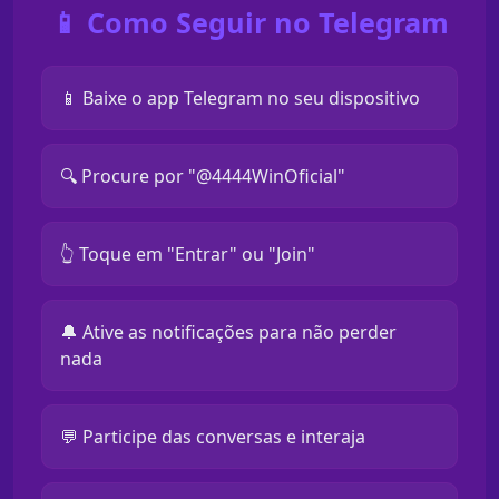
📱 Como Seguir no Telegram
📱 Baixe o app Telegram no seu dispositivo
🔍 Procure por "@4444WinOficial"
👆 Toque em "Entrar" ou "Join"
🔔 Ative as notificações para não perder
nada
💬 Participe das conversas e interaja