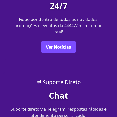
24/7
Fique por dentro de todas as novidades,
promoções e eventos da 4444Win em tempo
real!
Ver Notícias
💬 Suporte Direto
Chat
Suporte direto via Telegram, respostas rápidas e
atendimento personalizado!