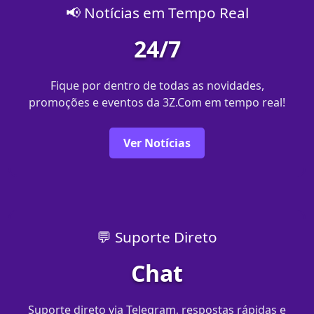
📢 Notícias em Tempo Real
24/7
Fique por dentro de todas as novidades,
promoções e eventos da 3Z.Com em tempo real!
Ver Notícias
💬 Suporte Direto
Chat
Suporte direto via Telegram, respostas rápidas e