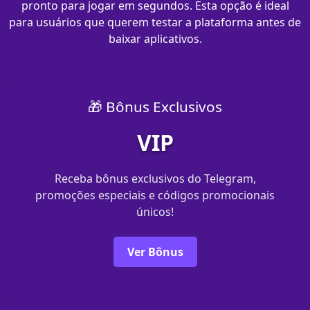
pronto para jogar em segundos. Esta opção é ideal
para usuários que querem testar a plataforma antes de
baixar aplicativos.
🎁 Bônus Exclusivos
VIP
Receba bônus exclusivos do Telegram,
promoções especiais e códigos promocionais
únicos!
Ver Bônus