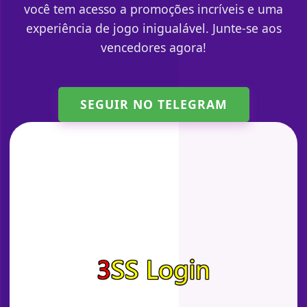
você tem acesso a promoções incríveis e uma
experiência de jogo inigualável. Junte-se aos
vencedores agora!
SEGUIR NO TELEGRAM