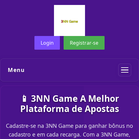
Login
Registrar-se
Menu
📱 3NN Game A Melhor
Plataforma de Apostas
Cadastre-se na 3NN Game para ganhar bônus no
cadastro e em cada recarga. Com a 3NN Game,