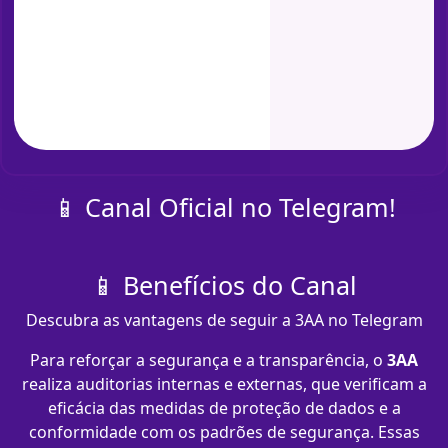
📱 Canal Oficial no Telegram!
📱 Benefícios do Canal
Descubra as vantagens de seguir a 3AA no Telegram
Para reforçar a segurança e a transparência, o
3AA
realiza auditorias internas e externas, que verificam a
eficácia das medidas de proteção de dados e a
conformidade com os padrões de segurança. Essas