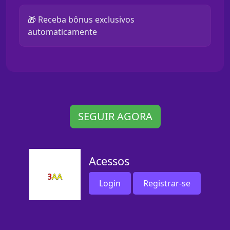
🎁 Receba bônus exclusivos
automaticamente
SEGUIR AGORA
Acessos
Login
Registrar-se