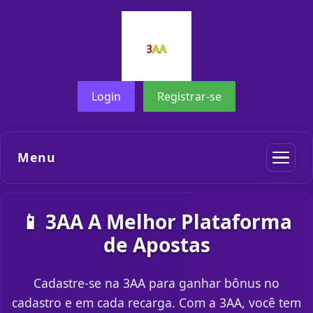
Login
Registrar-se
Menu
📱 3AA A Melhor Plataforma
de Apostas
Cadastre-se na 3AA para ganhar bônus no
cadastro e em cada recarga. Com a 3AA, você tem