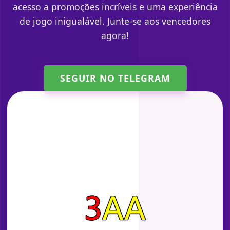
acesso a promoções incríveis e uma experiência
de jogo inigualável. Junte-se aos vencedores
agora!
SEGUIR NO TELEGRAM