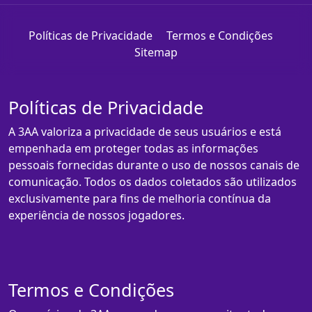
Políticas de Privacidade
Termos e Condições
Sitemap
Políticas de Privacidade
A 3AA valoriza a privacidade de seus usuários e está
empenhada em proteger todas as informações
pessoais fornecidas durante o uso de nossos canais de
comunicação. Todos os dados coletados são utilizados
exclusivamente para fins de melhoria contínua da
experiência de nossos jogadores.
Termos e Condições