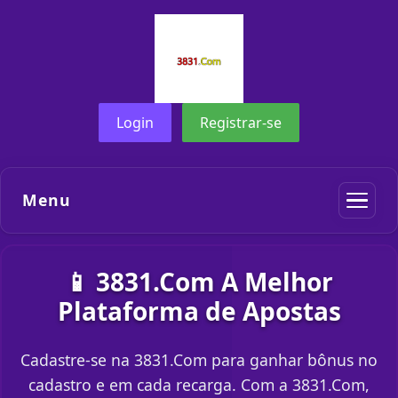
Login
Registrar-se
Menu
📱 3831.Com A Melhor
Plataforma de Apostas
Cadastre-se na 3831.Com para ganhar bônus no
cadastro e em cada recarga. Com a 3831.Com,