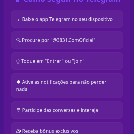
📱 Baixe o app Telegram no seu dispositivo
🔍 Procure por "@3831.ComOficial"
👆 Toque em "Entrar" ou "Join"
🔔 Ative as notificações para não perder
nada
💬 Participe das conversas e interaja
🎁 Receba bônus exclusivos