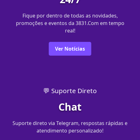
Fique por dentro de todas as novidades,
promoções e eventos da 3831.Com em tempo
real!
Ver Notícias
💬 Suporte Direto
Chat
Suporte direto via Telegram, respostas rápidas e
atendimento personalizado!