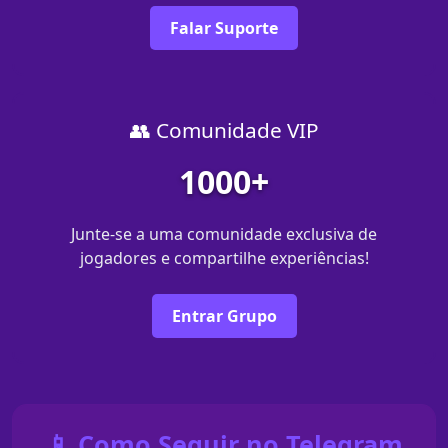
Falar Suporte
👥 Comunidade VIP
1000+
Junte-se a uma comunidade exclusiva de
jogadores e compartilhe experiências!
Entrar Grupo
📱 Como Seguir no Telegram