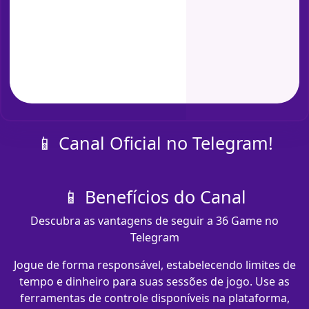
📱 Canal Oficial no Telegram!
📱 Benefícios do Canal
Descubra as vantagens de seguir a 36 Game no
Telegram
Jogue de forma responsável, estabelecendo limites de
tempo e dinheiro para suas sessões de jogo. Use as
ferramentas de controle disponíveis na plataforma,