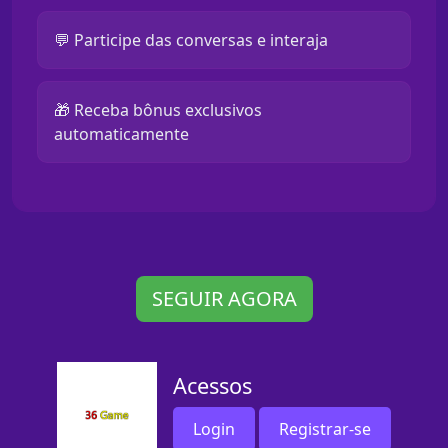
💬 Participe das conversas e interaja
🎁 Receba bônus exclusivos
automaticamente
SEGUIR AGORA
Acessos
Login
Registrar-se