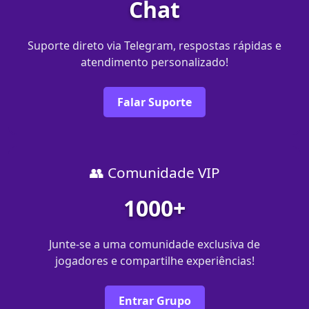
Chat
Suporte direto via Telegram, respostas rápidas e
atendimento personalizado!
Falar Suporte
👥 Comunidade VIP
1000+
Junte-se a uma comunidade exclusiva de
jogadores e compartilhe experiências!
Entrar Grupo