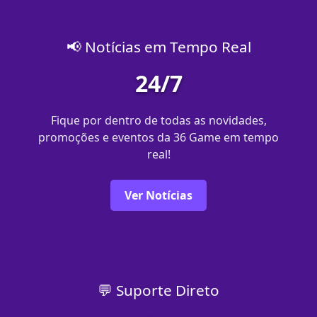
📢 Notícias em Tempo Real
24/7
Fique por dentro de todas as novidades,
promoções e eventos da 36 Game em tempo
real!
Ver Notícias
💬 Suporte Direto