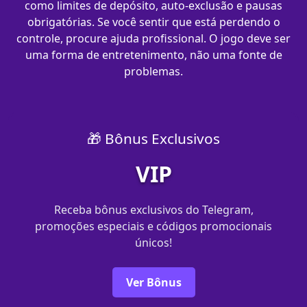
como limites de depósito, auto-exclusão e pausas
obrigatórias. Se você sentir que está perdendo o
controle, procure ajuda profissional. O jogo deve ser
uma forma de entretenimento, não uma fonte de
problemas.
🎁 Bônus Exclusivos
VIP
Receba bônus exclusivos do Telegram,
promoções especiais e códigos promocionais
únicos!
Ver Bônus