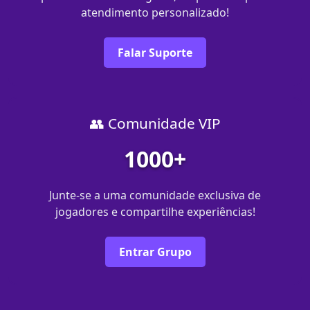
atendimento personalizado!
Falar Suporte
👥 Comunidade VIP
1000+
Junte-se a uma comunidade exclusiva de
jogadores e compartilhe experiências!
Entrar Grupo