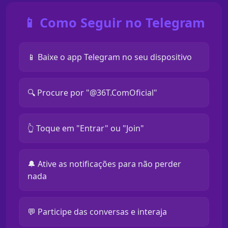
📱 Como Seguir no Telegram
📱 Baixe o app Telegram no seu dispositivo
🔍 Procure por "@36T.ComOficial"
👆 Toque em "Entrar" ou "Join"
🔔 Ative as notificações para não perder
nada
💬 Participe das conversas e interaja