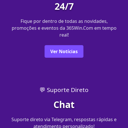
24/7
Fique por dentro de todas as novidades,
promoções e eventos da 365Win.Com em tempo
real!
Ver Notícias
💬 Suporte Direto
Chat
Suporte direto via Telegram, respostas rápidas e
atendimento personalizado!