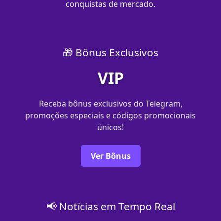
conquistas de mercado.
🎁 Bônus Exclusivos
VIP
Receba bônus exclusivos do Telegram,
promoções especiais e códigos promocionais
únicos!
Ver Bônus
📢 Notícias em Tempo Real