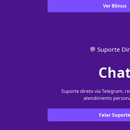
Ver Bônus
💬 Suporte Di
Cha
Suporte direto via Telegram, r
atendimento persona
Falar Suport