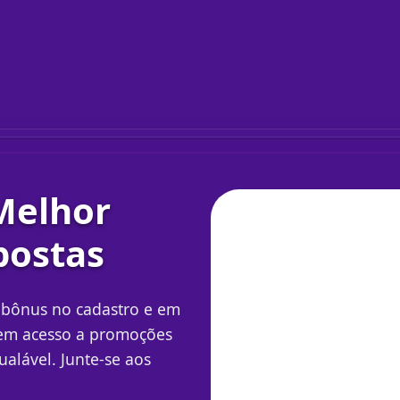
Melhor
postas
 bônus no cadastro e em
tem acesso a promoções
ualável. Junte-se aos