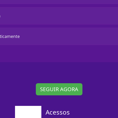
a
aticamente
SEGUIR AGORA
Acessos