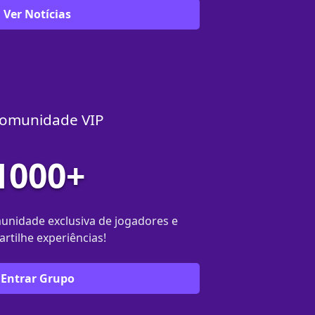
Ver Notícias
Comunidade VIP
1000+
unidade exclusiva de jogadores e
rtilhe experiências!
Entrar Grupo