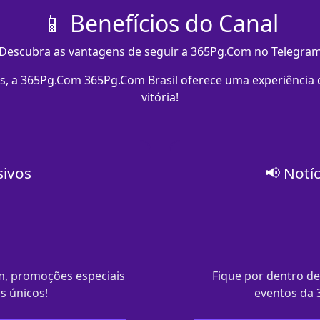
📱 Benefícios do Canal
Descubra as vantagens de seguir a 365Pg.Com no Telegra
, a 365Pg.Com 365Pg.Com Brasil oferece uma experiência de
vitória!
sivos
📢 Notí
m, promoções especiais
Fique por dentro d
s únicos!
eventos da 