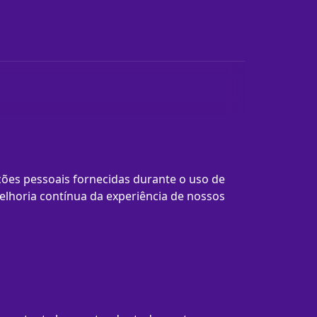
ões pessoais fornecidas durante o uso de
elhoria contínua da experiência de nossos