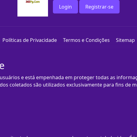
Login
Registrar-se
Políticas de Privacidade
Termos e Condições
Sitemap
de
s usuários e está empenhada em proteger todas as informaç
os coletados são utilizados exclusivamente para fins de m