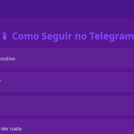
📱 Como Seguir no Telegram
ositivo
"
erder nada