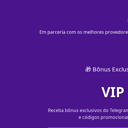
Em parceria com os melhores provedores
🎁 Bônus Exclu
VIP
Receba bônus exclusivos do Telegra
e códigos promocionai