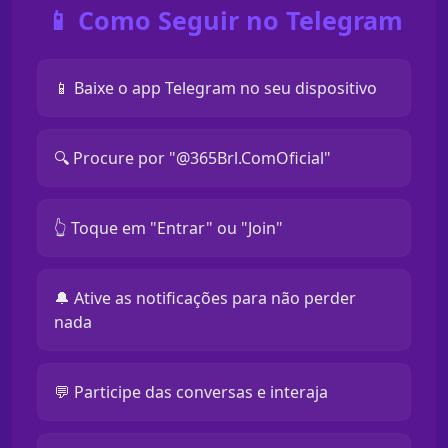
📱 Como Seguir no Telegram
📱 Baixe o app Telegram no seu dispositivo
🔍 Procure por "@365Brl.ComOficial"
👆 Toque em "Entrar" ou "Join"
🔔 Ative as notificações para não perder
nada
💬 Participe das conversas e interaja