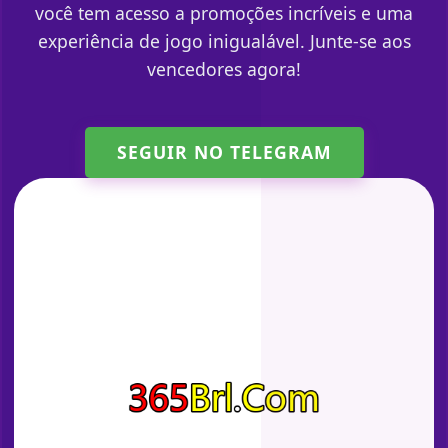
você tem acesso a promoções incríveis e uma
experiência de jogo inigualável. Junte-se aos
vencedores agora!
SEGUIR NO TELEGRAM