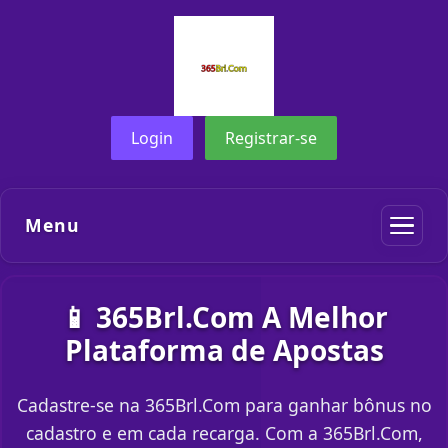
Login
Registrar-se
Menu
📱 365Brl.Com A Melhor
Plataforma de Apostas
Cadastre-se na 365Brl.Com para ganhar bônus no
cadastro e em cada recarga. Com a 365Brl.Com,