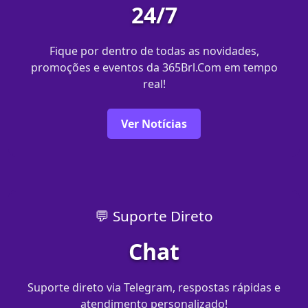
24/7
Fique por dentro de todas as novidades,
promoções e eventos da 365Brl.Com em tempo
real!
Ver Notícias
💬 Suporte Direto
Chat
Suporte direto via Telegram, respostas rápidas e
atendimento personalizado!