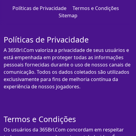
Políticas de Privacidade
Termos e Condições
Sitemap
Políticas de Privacidade
A 365Brl.Com valoriza a privacidade de seus usuários e
está empenhada em proteger todas as informações
pessoais fornecidas durante o uso de nossos canais de
comunicação. Todos os dados coletados são utilizados
exclusivamente para fins de melhoria contínua da
experiência de nossos jogadores.
Termos e Condições
Os usuários da 365Brl.Com concordam em respeitar