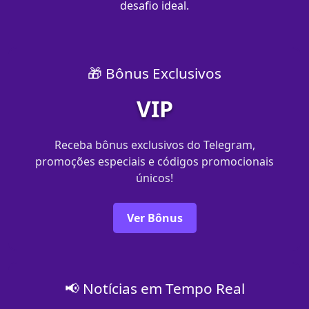
desafio ideal.
🎁 Bônus Exclusivos
VIP
Receba bônus exclusivos do Telegram,
promoções especiais e códigos promocionais
únicos!
Ver Bônus
📢 Notícias em Tempo Real