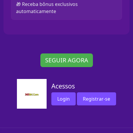
🎁 Receba bônus exclusivos
automaticamente
SEGUIR AGORA
Acessos
Login
Registrar-se