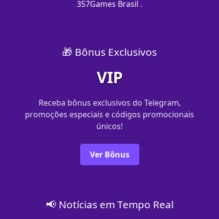
357Games Brasil .
🎁 Bônus Exclusivos
VIP
Receba bônus exclusivos do Telegram,
promoções especiais e códigos promocionais
únicos!
Ver Bônus
📢 Notícias em Tempo Real