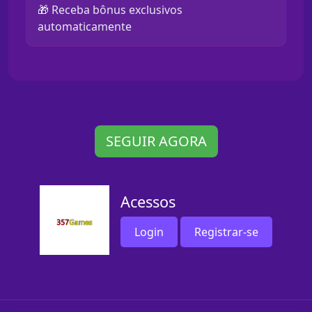
🎁 Receba bônus exclusivos
automaticamente
SEGUIR AGORA
Acessos
Login
Registrar-se