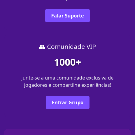
Falar Suporte
👥 Comunidade VIP
1000+
Junte-se a uma comunidade exclusiva de
jogadores e compartilhe experiências!
Entrar Grupo