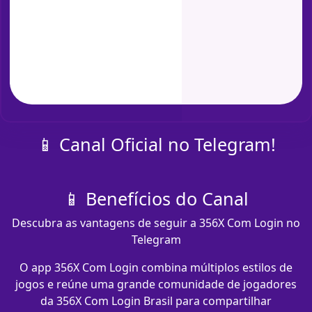
📱 Canal Oficial no Telegram!
📱 Benefícios do Canal
Descubra as vantagens de seguir a 356X Com Login no
Telegram
O app 356X Com Login combina múltiplos estilos de
jogos e reúne uma grande comunidade de jogadores
da 356X Com Login Brasil para compartilhar