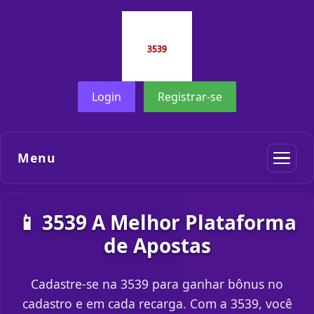
Login
Registrar-se
Menu
📱 3539 A Melhor Plataforma
de Apostas
Cadastre-se na 3539 para ganhar bônus no
cadastro e em cada recarga. Com a 3539, você