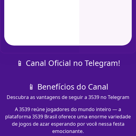
📱 Canal Oficial no Telegram!
📱 Benefícios do Canal
Descubra as vantagens de seguir a 3539 no Telegram
A 3539 reúne jogadores do mundo inteiro — a
plataforma 3539 Brasil oferece uma enorme variedade
de jogos de azar esperando por você nessa festa
emocionante.