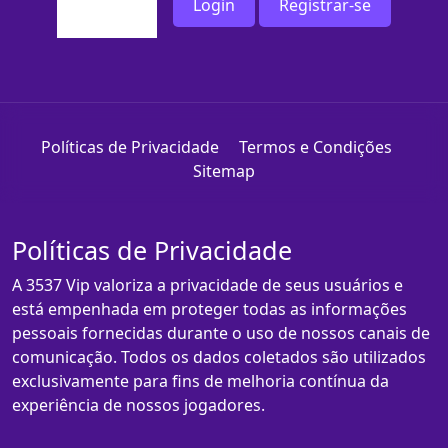
Login
Registrar-se
Políticas de Privacidade
Termos e Condições
Sitemap
Políticas de Privacidade
A 3537 Vip valoriza a privacidade de seus usuários e
está empenhada em proteger todas as informações
pessoais fornecidas durante o uso de nossos canais de
comunicação. Todos os dados coletados são utilizados
exclusivamente para fins de melhoria contínua da
experiência de nossos jogadores.