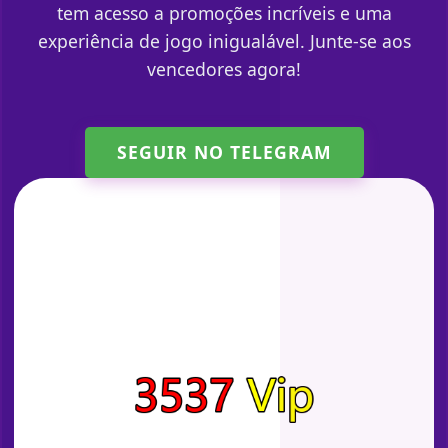
tem acesso a promoções incríveis e uma
experiência de jogo inigualável. Junte-se aos
vencedores agora!
SEGUIR NO TELEGRAM