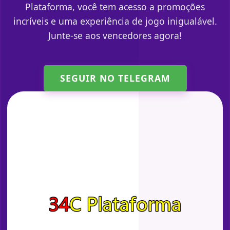
Plataforma, você tem acesso a promoções
incríveis e uma experiência de jogo inigualável.
Junte-se aos vencedores agora!
SEGUIR NO TELEGRAM