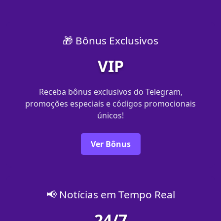
🎁 Bônus Exclusivos
VIP
Receba bônus exclusivos do Telegram,
promoções especiais e códigos promocionais
únicos!
Ver Bônus
📢 Notícias em Tempo Real
24/7