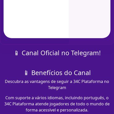
📱 Canal Oficial no Telegram!
📱 Benefícios do Canal
Descubra as vantagens de seguir a 34C Plataforma no
Telegram
Com suporte a vários idiomas, incluindo português, o
34C Plataforma atende jogadores de todo o mundo de
forma acessível e personalizada.