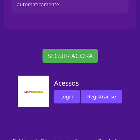
automaticamente
SEGUIR AGORA
Acessos
Login
Registrar-se