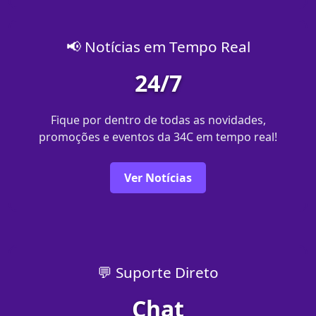
📢 Notícias em Tempo Real
24/7
Fique por dentro de todas as novidades,
promoções e eventos da 34C em tempo real!
Ver Notícias
💬 Suporte Direto
Chat