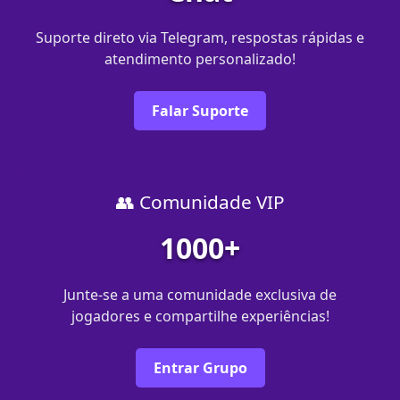
Suporte direto via Telegram, respostas rápidas e
atendimento personalizado!
Falar Suporte
👥 Comunidade VIP
1000+
Junte-se a uma comunidade exclusiva de
jogadores e compartilhe experiências!
Entrar Grupo