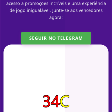
acesso a promoções incríveis e uma experiência
de jogo inigualável. Junte-se aos vencedores
agora!
SEGUIR NO TELEGRAM